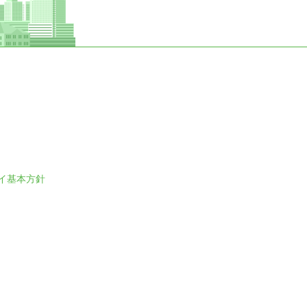
イ基本方針
。